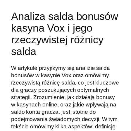
Analiza salda bonusów
kasyna Vox i jego
rzeczywistej różnicy
salda
W artykule przyjrzymy się analizie salda
bonusów w kasynie Vox oraz omówimy
rzeczywistą różnicę salda, co jest kluczowe
dla graczy poszukujących optymalnych
strategii. Zrozumienie, jak działają bonusy
w kasynach online, oraz jakie wpływają na
saldo konta gracza, jest istotne do
podejmowania świadomych decyzji. W tym
tekście omówimy kilka aspektów: definicję