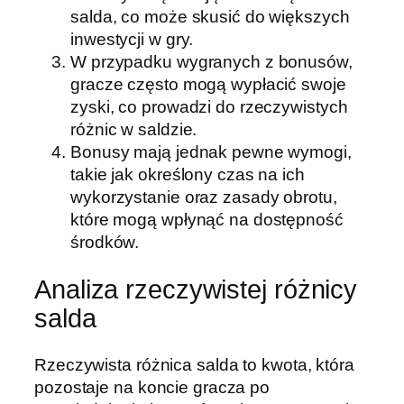
salda, co może skusić do większych
inwestycji w gry.
W przypadku wygranych z bonusów,
gracze często mogą wypłacić swoje
zyski, co prowadzi do rzeczywistych
różnic w saldzie.
Bonusy mają jednak pewne wymogi,
takie jak określony czas na ich
wykorzystanie oraz zasady obrotu,
które mogą wpłynąć na dostępność
środków.
Analiza rzeczywistej różnicy
salda
Rzeczywista różnica salda to kwota, która
pozostaje na koncie gracza po