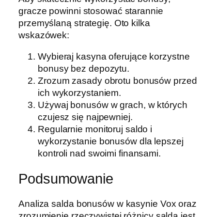
gracze powinni stosować starannie
przemyślaną strategię. Oto kilka
wskazówek:
Wybieraj kasyna oferujące korzystne
bonusy bez depozytu.
Zrozum zasady obrotu bonusów przed
ich wykorzystaniem.
Używaj bonusów w grach, w których
czujesz się najpewniej.
Regularnie monitoruj saldo i
wykorzystanie bonusów dla lepszej
kontroli nad swoimi finansami.
Podsumowanie
Analiza salda bonusów w kasynie Vox oraz
zrozumienie rzeczywistej różnicy salda jest